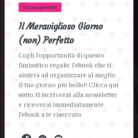
Da non perdere
Il
Meraviglioso
Giorno
(non)
Perfetto
Cogli l’opportunità di questo
fantastico regalo: l’ebook che ti
aiuterà ad organizzare al meglio
L'intrattenimento
per
il
il tuo giorno più bello!! Clicca qui
sotto, ti iscriverai alla newsletter
tuo
evento
aziendale.
e riceverai immediatamente
l’ebook a te riservato.
Trasforma la tua cena o evento aziendale
in un momento di team building
indimenticabile con Studjo