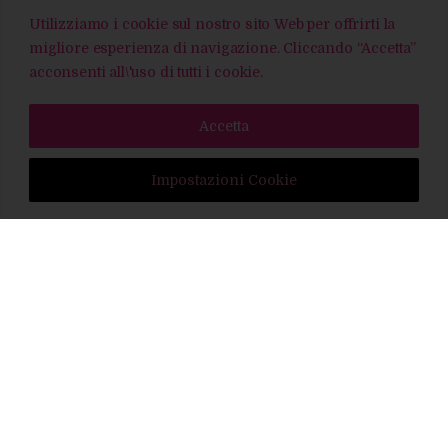
Utilizziamo i cookie sul nostro sito Web per offrirti la
migliore esperienza di navigazione. Cliccando “Accetta”
acconsenti all\'uso di tutti i cookie.
Accetta
Impostazioni Cookie
Insieme creeremo un grande evento
unconventional ed indimenticabile che
racconterà la storia della tua azienda.
Servizi di intrattenimento con pacchetto
chiavi in mano per piccoli o grandi